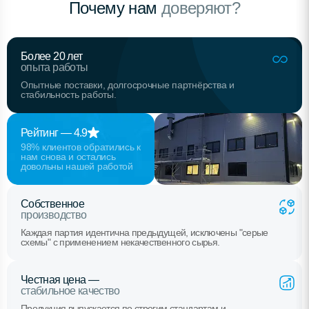
Почему нам
доверяют?
Более 20 лет
опыта работы
Опытные поставки, долгосрочные партнёрства и
стабильность работы.
Рейтинг — 4.9
98% клиентов обратились к
нам снова и остались
довольны нашей работой
Собственное
производство
Каждая партия идентична предыдущей, исключены "серые
схемы" с применением некачественного сырья.
Честная цена —
стабильное качество
Продукция выпускается по строгим стандартам и