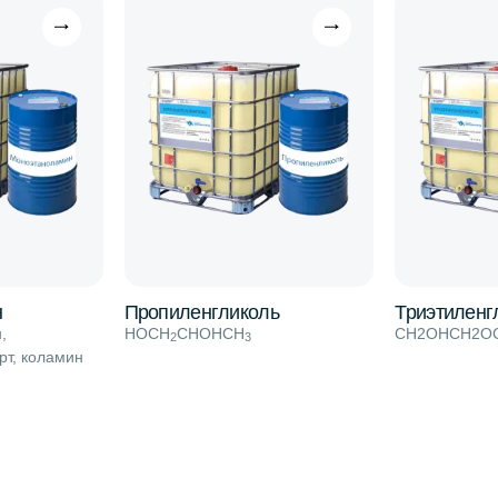
н
Пропиленгликоль
Триэтиленг
,
HOCH
CHOHCH
CH2OHCH2О
2
3
рт, коламин