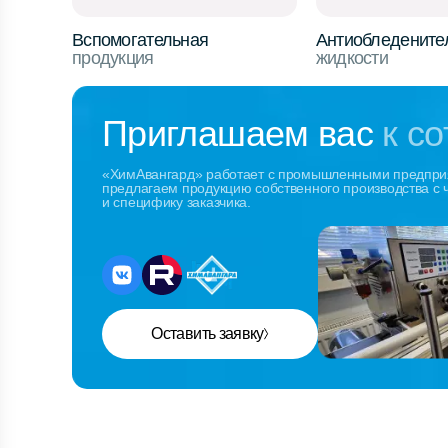
Вспомогательная
Антиобледените
продукция
жидкости
Приглашаем вас
к с
«ХимАвангард» работает с промышленными предприя
предлагаем продукцию собственного производства с
и специфику заказчика.
Оставить заявку