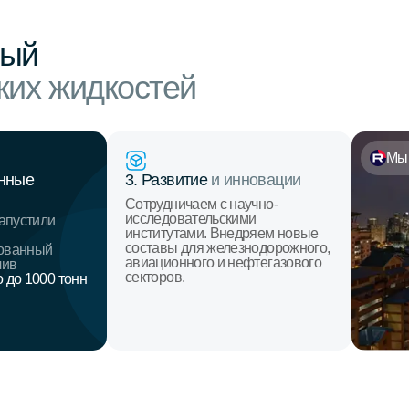
ный
ких жидкостей
Мы 
енные
3. Развитие
и инновации
Сотрудничаем с научно-
исследовательскими
запустили
институтами. Внедряем новые
составы для железнодорожного,
ованный
авиационного и нефтегазового
чив
секторов.
 до 1000 тонн