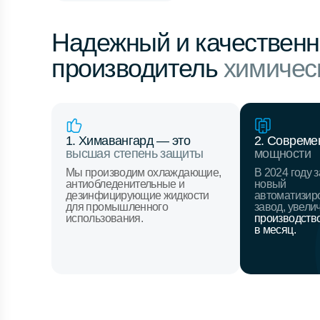
Надежный и качествен
производитель
химичес
1. Химавангард — это
2. Соврем
высшая степень защиты
мощности
Мы производим охлаждающие,
В 2024 году 
антиобледенительные и
новый
дезинфицирующие жидкости
автоматизир
для промышленного
завод, увели
использования.
производство
в месяц.