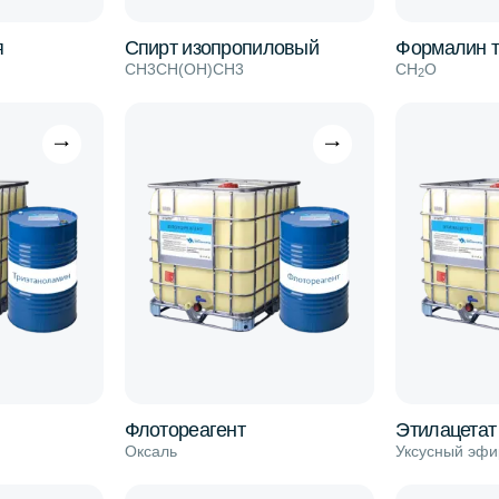
я
Спирт изопропиловый
Формалин т
CH3CH(OH)CH3
СН
О
2
Флотореагент
Этилацетат
Оксаль
Уксусный эфи