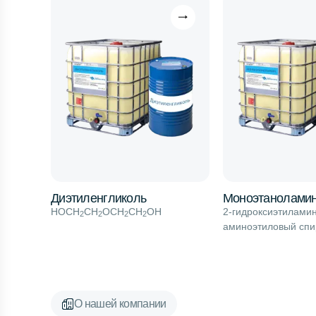
Диэтиленгликоль
Моноэтанолами
НOCH
СН
ОСН
СН
ОН
2-гидроксиэтиламин
2
2
2
2
аминоэтиловый спи
О нашей компании