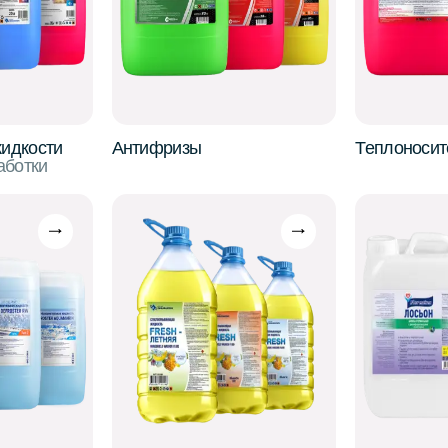
идкости
Антифризы
Теплоносит
аботки