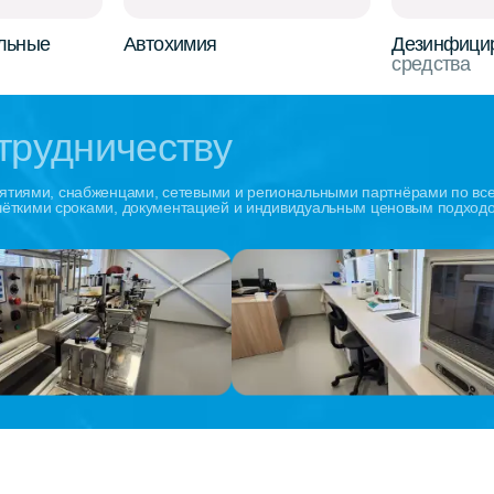
льные
Автохимия
Дезинфици
средства
отрудничеству
тиями, снабженцами, сетевыми и региональными партнёрами по все
 чёткими сроками, документацией и индивидуальным ценовым подхо