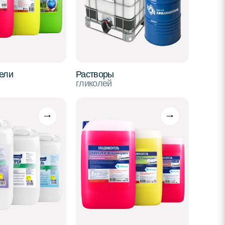
ели
Растворы
гликолей