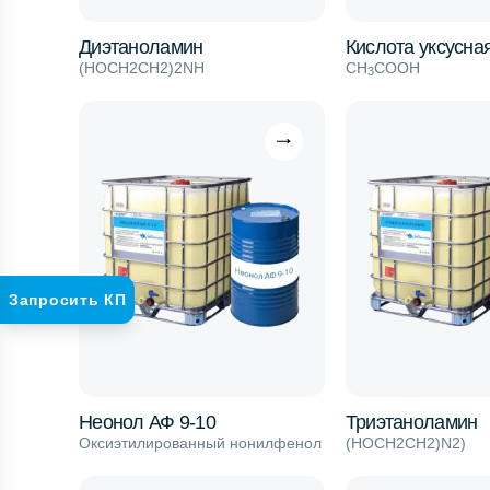
Диэтаноламин
Кислота уксусна
(HOCH2CH2)2NH
CH
COOH
3
Запросить КП
Неонол АФ 9-10
Триэтаноламин
Оксиэтилированный нонилфенол
(HOCH2CH2)N2)