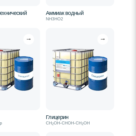
ехнический
Аммиак водный
NН3HО2
Глицерин
р
СН
ОН-СНОН-СН
ОН
2
2