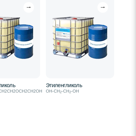
ликоль
Этиленгликоль
СН2СН2ОСН2СН2ОН
OH-CH
-CH
-OH
2
2