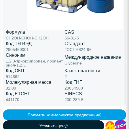
Формула
CAS
СН2ОН-СНОН-СН2ОН
56-81-5
Код ТН ВЭД
Стандарт
2905450001
ГОСТ 6824-96
Синоним
Международное название
1,2,3-триоксипропан, пропант
Glycerine
риол-1,2,3.
Код ОКП
Класс опасности
914662
2
Молекулярная масса
Код ГНГ
92,09
29054500
Код ЕТСНГ
EINECS
441170
200-289-5
Получить коммерческое предложение
Уточнить цену