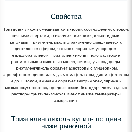
Свойства
Триэтиленгликоль смешивается в любых соотношениях с водой,
низшими спиртами, гликолями, аминами, альдегидами,
кетонами. Триэтиленгликоль ограниченно смешивается с
диэтиловым эфиром, четыреххлористым углеродом,
тетрахлорэтиленом. Триэтиленгликоль плохо растворяет
растительные и животные масла, смолы, углеводороды.
Триэтиленгликоль образует азеотропы с глицерином,
аценафтеном, дифенилом, диметилфталатом, диэтилфталатом
и др. С водой, аминами образует внутримолекулярные и
межмолекулярные водородные связи, благодаря чему водные
растворы триэтиленгликоля имеют низкие температуры
замерзания.
Триэтиленгликоль купить по цене
ниже рыночной