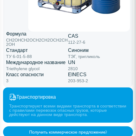
Формула
CAS
CH2OHCH2ОСН2СН2ОСН2СН
112-27-6
2ОН
Стандарт
Синоним
ТУ 6-01-5-88
ТЭГ, тригликоль
Международное название
UN
Triethylene glycol
2810
Класс опасности
EINECS
3
203-953-2
Транспортировка
Транспортируют всеми видами транспорта в соответствии
с правилами перевозок опасных грузов, которые
действуют на данном виде транспорта.
Получить коммерческое предложение