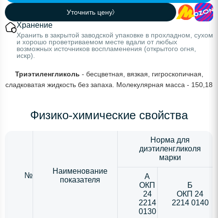
Уточнить цену
Хранение
Хранить в закрытой заводской упаковке в прохладном, сухом
и хорошо проветриваемом месте вдали от любых
возможных источников воспламенения (открытого огня,
искр).
Триэтиленгликоль
- бесцветная, вязкая, гигроскопичная,
сладковатая жидкость без запаха. Молекулярная масса - 150,18
Физико-химические свойства
Норма для
диэтиленгликоля
марки
Наименование
№
А
показателя
ОКП
Б
24
ОКП 24
2214
2214 0140
0130