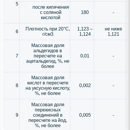
5
после кипячения
с соляной
180
-
кислотой
Плотность при 20°С,
1,123 –
не ниже
6
г/см3
1,124
1,121
Массовая доля
альдегидов в
7
пересчете на
0,01
-
ацетальдегид, %, не
более
Массовая доля
кислот в пересчете
8
0,002
-
на уксусную кислоту,
%, не более
Массовая доля
перекисных
9
соединений в
0,005
-
пересчете на йод,
%, не более