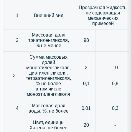
Прозрачная жидкость,
не содержащая
1
Внешний вид
механических
примесей
Массовая доля
2
триэтиленгликоля,
98
% не менее
Сумма массовых
долей
моноэтиленгликоля,
2
10
диэтиленгликоля,
3
тетраэтиленгликоля,
% не более
0,1
0,8
в том числе
моноэтиленгликоля
Массовая доля
4
0,01
0,3
воды, %, не более
Цвет, единицы
20
-
Хазена, не более