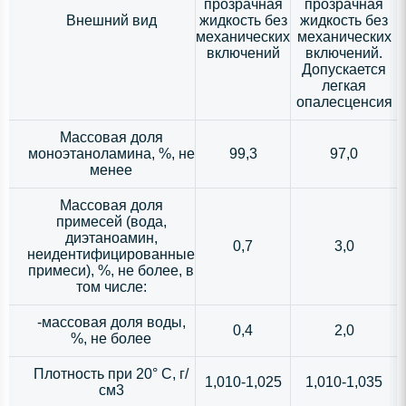
прозрачная
прозрачная
Внешний вид
жидкость без
жидкость без
механических
механических
включений
включений.
Допускается
легкая
опалесценсия
Массовая доля
моноэтаноламина, %, не
99,3
97,0
менее
Массовая доля
примесей (вода,
диэтаноамин,
0,7
3,0
неидентифицированные
примеси), %, не более, в
том числе:
-массовая доля воды,
0,4
2,0
%, не более
Плотность при 20° С, г/
1,010-1,025
1,010-1,035
см3