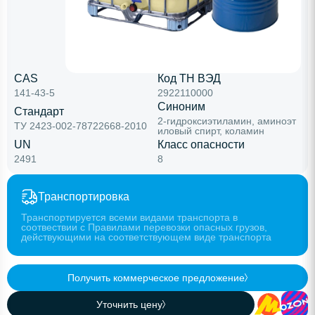
CAS
Код ТН ВЭД
141-43-5
2922110000
Синоним
Стандарт
2-гидроксиэтиламин, аминоэт
ТУ 2423-002-78722668-2010
иловый спирт, коламин
UN
Класс опасности
2491
8
Транспортировка
Транспортируется всеми видами транспорта в
соотвествии с Правилами перевозки опасных грузов,
действующими на соответствующем виде транспорта
Получить коммерческое предложение
Уточнить цену