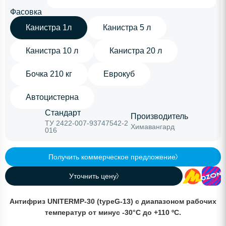
Фасовка
Канистра 1л
Канистра 5 л
Канистра 10 л
Канистра 20 л
Бочка 210 кг
Еврокуб
Автоцистерна
Стандарт
Производитель
ТУ 2422-007-93747542-2
Химавангард
016
Получить коммерческое предложение
Уточнить цену
Антифриз
UNITERM
P
-30 (
type
G
-13) с диапазоном рабочих
температур от минус -30°С до +110 ºС.