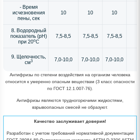
- Время
исчезновения
10
10
10
пены, сек
8. Водородный
показатель (рН)
7,5-8,5
7,5-8,5
7,5-8,5
o
при 20
C
9. Щелочность,
7,0-10,0
7,0-10,0
7,0-10,0
3
см
Антифризы по степени воздействия на организм человека
относится к умеренно опасным веществам (3 класс опасности
по ГОСТ 12.1.007-76).
Антифризы являются трудногорючими жидкостями,
взрывоопасных смесей не образуют.
Качество заслуживает доверия!
Разработан с учетом требований нормативной документации