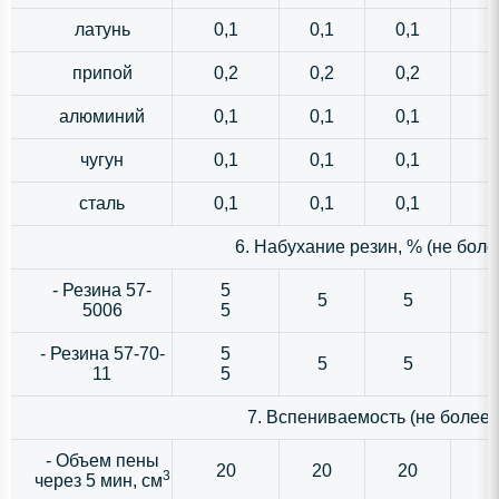
латунь
0,1
0,1
0,1
припой
0,2
0,2
0,2
алюминий
0,1
0,1
0,1
чугун
0,1
0,1
0,1
сталь
0,1
0,1
0,1
6. Набухание резин, % (не боле
- Резина 57-
5
5
5
5006
5
- Резина 57-70-
5
5
5
11
5
7. Вспениваемость (не более)
- Объем пены
20
20
20
3
через 5 мин, см