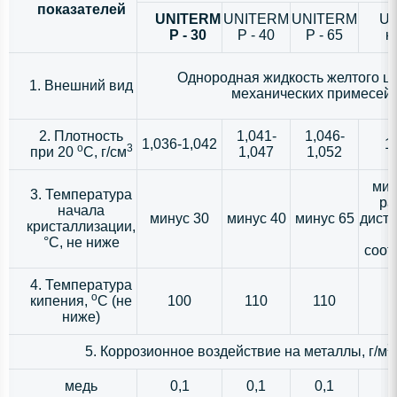
показателей
UNITERM
UNITERM
UNITERM
UN
P
- 30
P - 40
P - 65
к
Однородная жидкость желтого цв
1. Внешний вид
механических примесей
2. Плотность
1,041-
1,046-
1,036-1,042
1
o
3
при 20
C, г/см
1,047
1,052
мин
3. Температура
ра
начала
минус 30
минус 40
минус 65
дист
кристаллизации,
°С, не ниже
соот
4. Температура
o
кипения,
C (не
100
110
110
ниже)
2
5. Коррозионное воздействие на металлы, г/м
медь
0,1
0,1
0,1