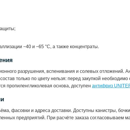
защиты;
ллизации −40 и −65 °C, а также концентраты.
ения
ционного разрушения, вспенивания и солевых отложений. А
состав только по цвету нельзя: перед закупкой необходимо 
ется пропиленгликолевая основа, доступен
антифриз UNITE
ии
ъёма, фасовки и адреса доставки. Доступны канистры, бочки
енных предприятий. При расчёте заказа согласовываем ма