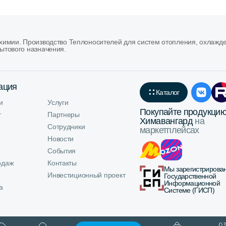
имии. Производство Теплоносителей для систем отопления, охлажд
ытового назначения.
ация
Каталог
и
Услуги
Покупайте продукци
т
Партнеры
Химавангард
на
Сотрудники
маркетплейсах
Новости
События
одаж
Контакты
Мы зарегистрирова
Инвестиционный проект
Государственной
Информационной
а
Системе (ГИСП)