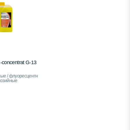
concentrat G-13
ые / флуоресцентн
розийные