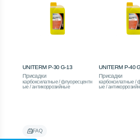
UNITERM P-30 G-13
UNITERM P-40 G
Присадки
Присадки
карбоксилатные / флуоресцентн
карбоксилатные / 
ые / антикоррозийные
ые / антикоррозий
FAQ