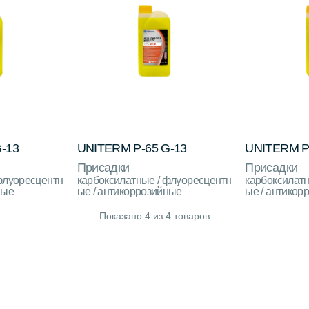
-13
UNITERM P-65 G-13
UNITERM P-
Присадки
Присадки
флуоресцентн
карбоксилатные / флуоресцентн
карбоксилатн
ные
ые / антикоррозийные
ые / антикор
Показано
4
из
4
товаров