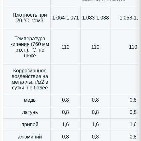
Плотность при
1,064-1,071
1,083-1,088
1,058-1,
20 °С, г/см3
Температура
кипения (760 мм
110
110
110
рт.ст.), °С, не
ниже
Коррозионное
воздействие на
металлы, г/м2 в
сутки, не более
медь
0,8
0,8
0,8
латунь
0,8
0,8
0,8
припой
1,6
1,6
1,6
алюминий
0,8
0,8
0,8