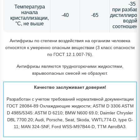
-35
Температура
при разбав
начала
-40
-65
дистиллиро
кристаллизации,
водой 
°С, не выше
соотношени
Антифризы по степени воздействия на организм человека
относятся к умеренно опасным веществам (3 класс опасности
по ГОСТ 12.1.007-76).
Антифризы являются трудногорючими жидкостями,
взрывоопасных смесей не образуют.
Качество заслуживает доверия!
Разработан с учетом требований нормативной документации
ГОСТ 28084-89 Охлаждающие жидкости; ASTM D 3306 ASTM
D 4985/5345: ASTM D 6210; BMW N600 69.0; Daimler Chrysler
DBL 7700.20; Audi, Porsche, Seat, Skoda, VWTL774-D, type G-
11; MAN 324-SNF, Ford WSS-M97B44-D, TTM АвтоВАЗ.