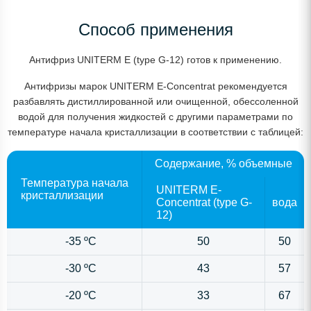
Способ применения
Антифриз UNITERM E (type G-12) готов к применению.
Антифризы марок UNITERM Е-Concentrat рекомендуется
разбавлять дистиллированной или очищенной, обессоленной
водой для получения жидкостей с другими параметрами по
температуре начала кристаллизации в соответствии с таблицей:
Содержание, % объемные
Температура начала
UNITERM Е-
кристаллизации
Concentrat (type G-
вода
12)
-35 ºС
50
50
-30 ºС
43
57
-20 ºС
33
67