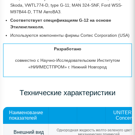
Skoda, VWTL774-D, type G-11; MAN 324-SNF, Ford WSS-
M97B44-D, TTM АвтоВАЗ.
Соответствует спецификациям G-12 на основе
Этиленгликоля.
Используются компоненты фирмы Cortec Corporation (USA)
Разработано
совместно с Научно-Исследовательским Институтом
«НИИМЕСТПРОМ» г. Нижний Новгород
Технические характеристики
Наименование
UNITERM
UNITERM
UNITERM
показателей
E-40
E-65
Concentr
Однородная жидкость желто-зеленого цвета
Внешний вид
механических примесей