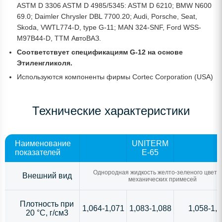
ASTM D 3306 ASTM D 4985/5345: ASTM D 6210; BMW N600
69.0; Daimler Chrysler DBL 7700.20; Audi, Porsche, Seat,
Skoda, VWTL774-D, type G-11; MAN 324-SNF, Ford WSS-
M97B44-D, TTM АвтоВАЗ.
Соответствует спецификациям G-12 на основе
Этиленгликоля.
Используются компоненты фирмы Cortec Corporation (USA)
Технические характеристики
Наименование
UNITERM
UNITERM
UNITERM
показателей
E-40
E-65
Concentr
Однородная жидкость желто-зеленого цвета
Внешний вид
механических примесей
Плотность при
1,064-1,071
1,083-1,088
1,058-1,
20 °С, г/см3