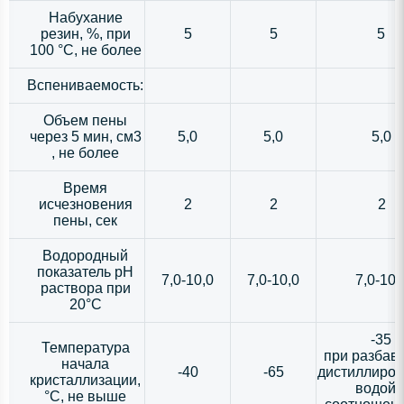
Набухание
резин, %, при
5
5
5
100 °С, не более
Вспениваемость:
Объем пены
через 5 мин, см3
5,0
5,0
5,0
, не более
Время
исчезновения
2
2
2
пены, сек
Водородный
показатель рН
7,0-10,0
7,0-10,0
7,0-10,
раствора при
20°С
-35
Температура
при разбав
начала
-40
-65
дистиллиро
кристаллизации,
водой 
°С, не выше