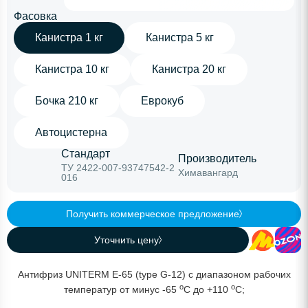
Фасовка
Канистра 1 кг
Канистра 5 кг
Канистра 10 кг
Канистра 20 кг
Бочка 210 кг
Еврокуб
Автоцистерна
Стандарт
Производитель
ТУ 2422-007-93747542-2
Химавангард
016
Получить коммерческое предложение
Уточнить цену
Антифриз UNITERM E-65 (type G-12) с диапазоном рабочих
o
o
температур от минус -65
C до +110
C;