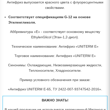
Антифриз выпускается красного цвета с флуоресцентными
свойствами.
Соответствует спецификациям G-12 на основе
Этиленгликоля.
Аббревиатура «E» - соответствует основному веществу
EthylenGlicol (Этан-1,2-диол).
Техническое наименование: Антифриз «UNITERM E»
Торговое наименование: Антифриз «UNITERM E»
Синонимы: Охлаждающие, Низкозамерзающие жидкости,
Теплоносители, Хладоносители.
Пример условного обозначения при заказе:
«Антифриз UNITERM Е-65, ТУ 2422-007-93747542-2016».
ВАЖНО ЗНАТЬ!
В нашей продукции не используется запрещенный Метанол и