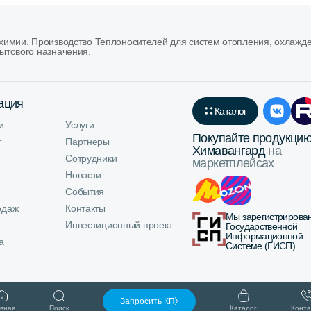
имии. Производство Теплоносителей для систем отопления, охлажд
ытового назначения.
ация
Каталог
и
Услуги
Покупайте продукци
т
Партнеры
Химавангард
на
Сотрудники
маркетплейсах
Новости
События
одаж
Контакты
Мы зарегистрирова
Инвестиционный проект
Государственной
Информационной
а
Системе (ГИСП)
Запросить КП
авная
Поиск
Каталог
Конта