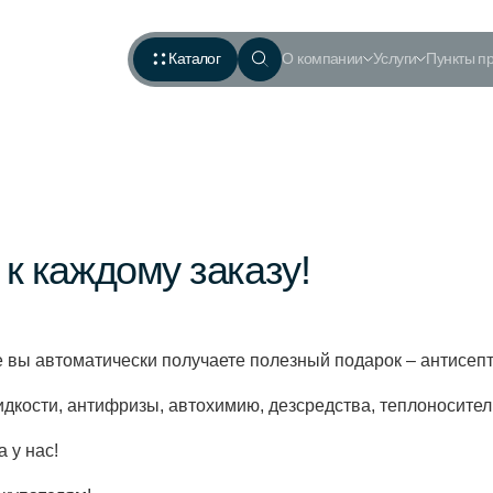
Каталог
О компании
Услуги
Пункты п
к каждому заказу!
ы автоматически получаете полезный подарок – антисепти
ости, антифризы, автохимию, дезсредства, теплоносители
 у нас!