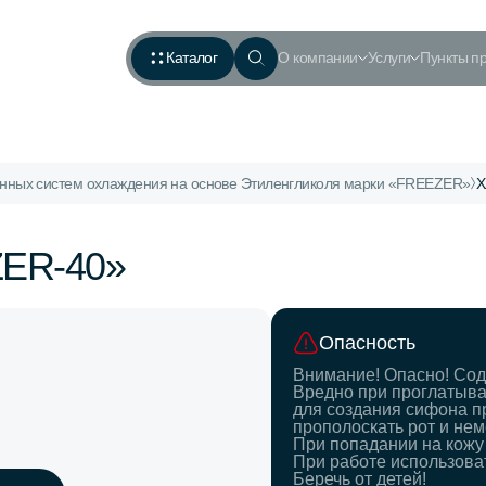
Каталог
О компании
Услуги
Пункты п
нных систем охлаждения на основе Этиленгликоля марки «FREEZER»
Х
ZER-40»
Опасность
Внимание! Опасно! Сод
Вредно при проглатыва
для создания сифона п
прополоскать рот и нем
При попадании на кожу
При работе использова
Беречь от детей!