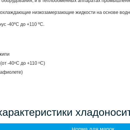
оборудования, и в теплообменных аппаратах промышленно
хлаждающие низкозамерзающие жидкости на основе водны
ус -40ºС до +110 ºС.
акипи
от -40ᵒС до +110 ᵒС)
рафиолете)
 характеристики хладонос
Норма для марок