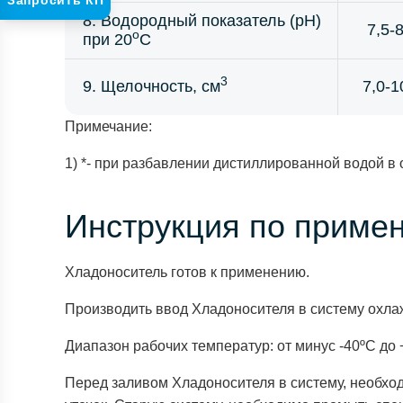
Запросить КП
8. Водородный показатель (рН)
7,5-8
o
при 20
C
3
9. Щелочность, см
7,0-1
Примечание:
1) *- при разбавлении дистиллированной водой в
Инструкция по приме
Хладоноситель готов к применению.
Производить ввод Хладоносителя в систему охла
Диапазон рабочих температур: от минус -40ºС до 
Перед заливом Хладоносителя в систему, необхо