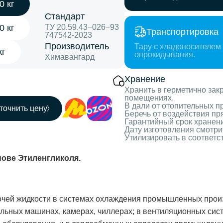
0 кг
Стандарт
0 кг
ТУ 20.59.43−026−93
Транспортировка
747542-2023
Производитель
Тару с хладоносителем
кг
опрокидывания.
Химавангард
Хранение
Хранить в герметично зак
помещениях.
В дали от отопительных п
точнить цену
Беречь от воздействия п
Гарантийный срок хранени
Дату изготовления смотри
Утилизировать в соответс
нове Этиленгликоля.
очей жидкости в системах охлаждения промышленных прои
дильных машинах, камерах, чиллерах; в вентиляционных си