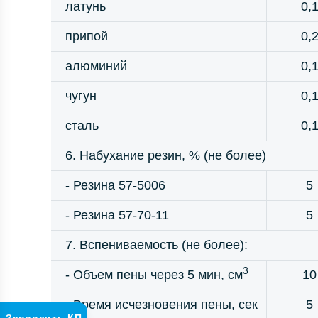
латунь
0,
припой
0,
алюминий
0,
чугун
0,
сталь
0,
6. Набухание резин, % (не более)
- Резина 57-5006
5
- Резина 57-70-11
5
7. Вспениваемость (не более):
3
- Объем пены через 5 мин, см
10
- Время исчезновения пены, сек
5