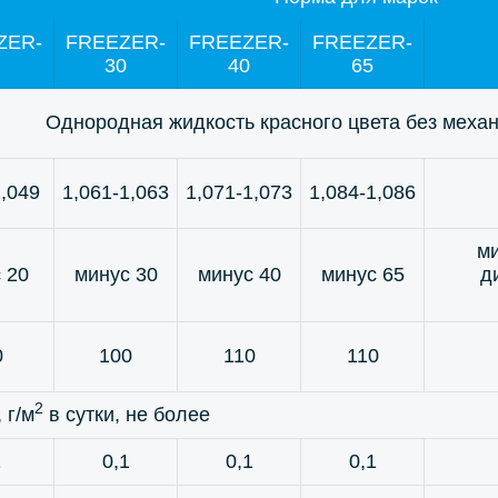
ZER-
FREEZER-
FREEZER-
FREEZER-
30
40
65
Однородная жидкость красного цвета без меха
1,049
1,061-1,063
1,071-1,073
1,084-1,086
ми
 20
минус 30
минус 40
минус 65
д
0
100
110
110
2
 г/м
в сутки, не более
1
0,1
0,1
0,1