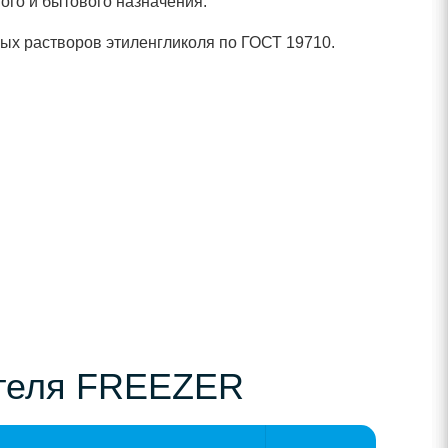
го и бытового назначения.
х растворов этиленгликоля по ГОСТ 19710.
ителя FREEZER