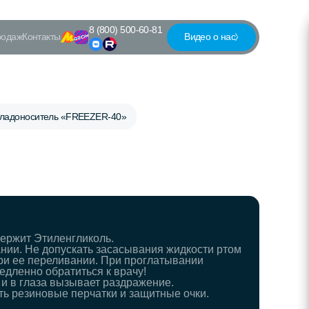
8 (800) 500-60-81
родаж
Контакты
Видео о нас
ладоноситель «FREEZER-40»
ержит Этиленгликоль.
нии. Не допускать засасывания жидкости ртом
ри ее переливании. При проглатывании
едленно обратиться к врачу!
 и в глаза вызывает раздражение.
ть резиновые перчатки и защитные очки.