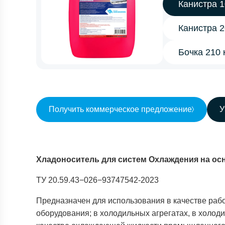
Канистра 1
Канистра 2
Бочка 210 
Получить коммерческое предложение
У
Хладоноситель для систем Охлаждения на ос
ТУ 20.59.43−026−93747542-2023
Предназначен для использования в качестве раб
оборудования; в холодильных агрегатах, в холо