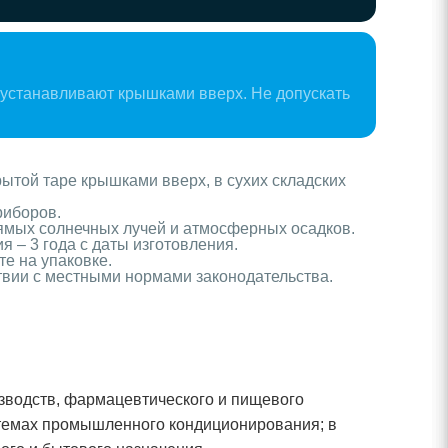
 устанавливают крышками вверх. Не допускать
рытой таре крышками вверх, в сухих складских
риборов.
рямых солнечных лучей и атмосферных осадков.
я – 3 года с даты изготовления.
те на упаковке.
твии с местными нормами законодательства.
зводств, фармацевтического и пищевого
стемах промышленного кондиционирования; в