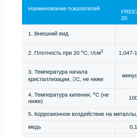
Наименование показателей
FREE
20
1. Внешний вид
o
3
2. Плотность при 20
C, г/см
1,047-
3. Температура начала
минус
кристаллизации, С, не ниже
o
4. Температура кипения,
C (не
10
ниже)
5. Коррозионное воздействие на металлы,
медь
0,