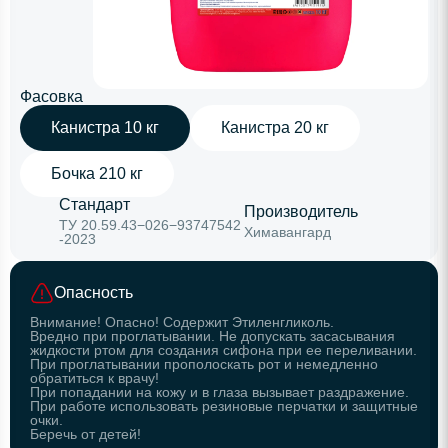
Фасовка
Канистра 10 кг
Канистра 20 кг
Бочка 210 кг
Стандарт
Производитель
ТУ 20.59.43−026−93747542
Химавангард
-2023
Опасность
Внимание! Опасно! Содержит Этиленгликоль.
Вредно при проглатывании. Не допускать засасывания
жидкости ртом для создания сифона при ее переливании.
При проглатывании прополоскать рот и немедленно
обратиться к врачу!
При попадании на кожу и в глаза вызывает раздражение.
При работе использовать резиновые перчатки и защитные
очки.
Беречь от детей!