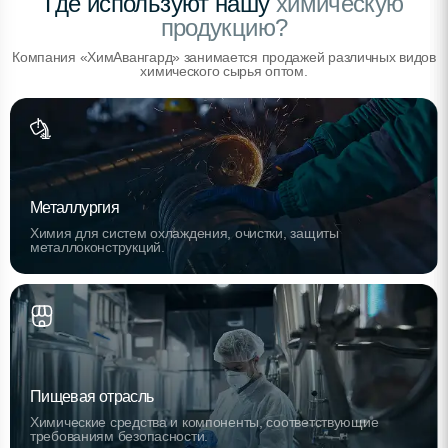
Где используют нашу
химическую
продукцию?
Компания «ХимАвангард» занимается продажей различных видов
химического сырья оптом.
Металлургия
Химия для систем охлаждения, очистки, защиты
металлоконструкций.
Пищевая отрасль
Химические средства и компоненты, соответствующие
требованиям безопасности.