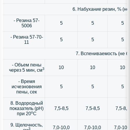
6. Набухание резин, % (не
- Резина 57-
5
5
5
5006
- Резина 57-70-
5
5
5
11
7. Вспениваемость (не б
- Объем пены
10
10
10
3
через 5 мин, см
- Время
исчезновения
5
5
5
пены, сек
8. Водородный
показатель (рН)
7,5-8,5
7,5-8,5
7,5-8,5
o
при 20
C
9. Щелочность,
7,0-10,0
7,0-10,0
7,0-10,
3