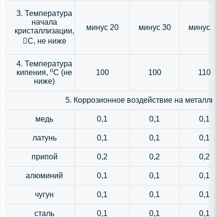
3. Температура
начала
минус 20
минус 30
минус 4
кристаллизации,
С, не ниже
4. Температура
o
кипения,
C (не
100
100
110
ниже)
5. Коррозионное воздействие на металлы,
медь
0,1
0,1
0,1
латунь
0,1
0,1
0,1
припой
0,2
0,2
0,2
алюминий
0,1
0,1
0,1
чугун
0,1
0,1
0,1
сталь
0,1
0,1
0,1