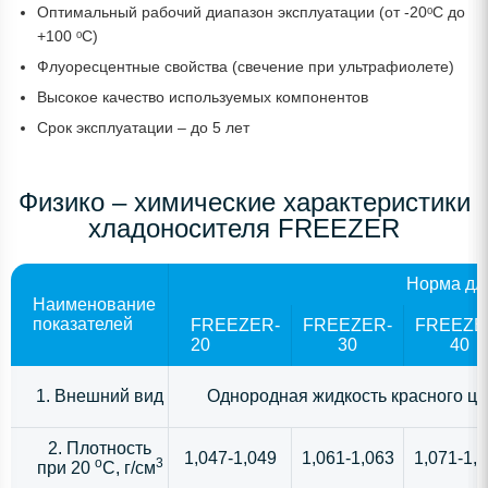
Оптимальный рабочий диапазон эксплуатации (от -20ᵒС до
+100 ᵒС)
Флуоресцентные свойства (свечение при ультрафиолете)
Высокое качество используемых компонентов
Срок эксплуатации – до 5 лет
Физико – химические характеристики
хладоносителя FREEZER
Норма дл
Наименование
показателей
FREEZER-
FREEZER-
FREEZE
20
30
40
1. Внешний вид
Однородная жидкость красного цв
2. Плотность
1,047-1,049
1,061-1,063
1,071-1,
o
3
при 20
C, г/см