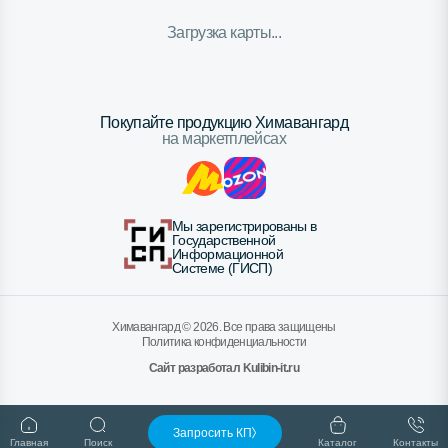
Загрузка карты...
Покупайте продукцию Химавангард
на маркетплейсах
Мы зарегистрированы в
Государственной
Информационной
Системе (ГИСП)
Химавангард ©
2026
. Все права защищены
Политика конфиденциальности
Сайт разработал Kulibin-it.ru
Запросить КП
Главная
Поиск
Каталог
Контакты