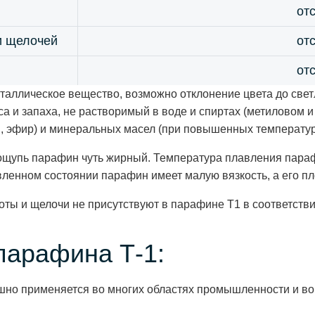
от
и щелочей
от
от
аллическое вещество, возможно отклонение цвета до светл
а и запаха, не растворимый в воде и спиртах (метиловом 
н, эфир) и минеральных масел (при повышенных температур
ощупь парафин чуть жирный. Температура плавления парафи
енном состоянии парафин имеет малую вязкость, а его плот
ты и щелочи не присутствуют в парафине Т1 в соответстви
парафина Т-1:
шно применяется во многих областях промышленности и во