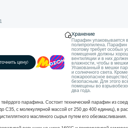
1
Хранение
Парафин упаковывается в 
полипропилена. Парафин Т
поэтому требует особых у
помещения должны хорош
вентиляции и в них долж
точнить цену
влажности, чтобы в мешки
Упакованный в мешки пар
и солнечного света. Кром
пожароопасное вещество),
безопасным. Для этого в
помещены во взрывобезоп
два года.
 твёрдого парафина. Состоит технический парафин из сое
до С35, с молекулярной массой от 250 до 400 единиц), в р
дистиллятного масляного сырья путем его обезмасливания.