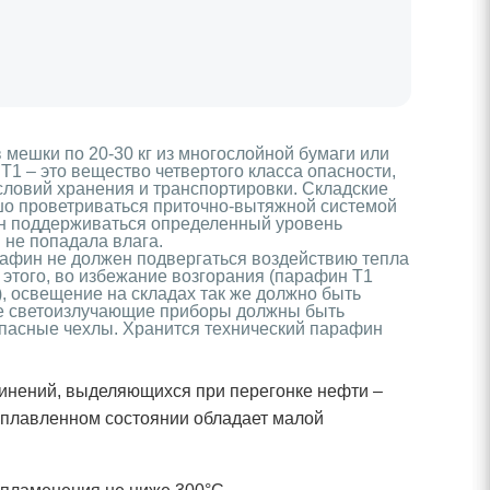
мешки по 20-30 кг из многослойной бумаги или
1 – это вещество четвертого класса опасности,
словий хранения и транспортировки. Складские
о проветриваться приточно-вытяжной системой
ен поддерживаться определенный уровень
 не попадала влага.
афин не должен подвергаться воздействию тепла
е этого, во избежание возгорания (парафин Т1
 освещение на складах так же должно быть
се светоизлучающие приборы должны быть
асные чехлы. Хранится технический парафин
динений, выделяющихся при перегонке нефти –
асплавленном состоянии обладает малой