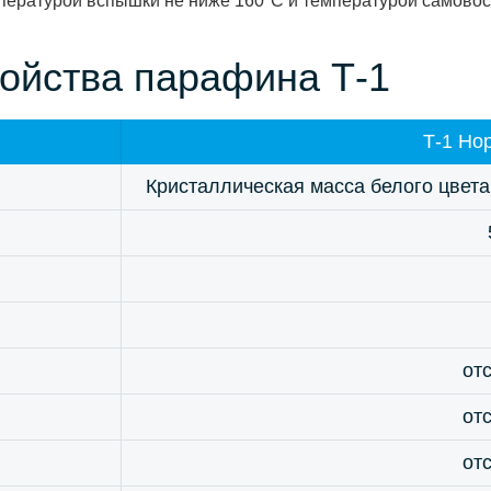
пературой вспышки не ниже 160°С и температурой самовос
ойства парафина Т-1
Т-1 Но
Кристаллическая масса белого цвета
от
от
от