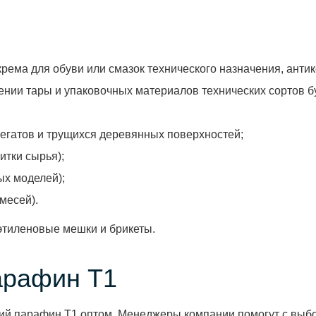
крема для обуви или смазок технического назначения, анти
лении тары и упаковочных материалов технических сортов б
регатов и трущихся деревянных поверхностей;
итки сырья);
ых моделей);
месей).
этиленовые мешки и брикеты.
арафин Т1
ий парафин Т1 оптом. Менеджеры компании помогут с выбо