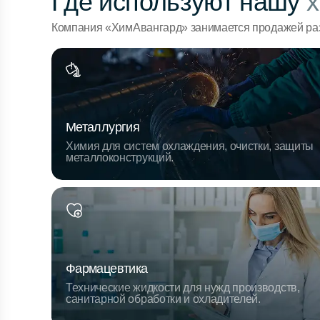
Где используют нашу
х
Компания «ХимАвангард» занимается продажей раз
Металлургия
Химия для систем охлаждения, очистки, защиты
металлоконструкций.
Фармацевтика
Технические жидкости для нужд производств,
санитарной обработки и охладителей.