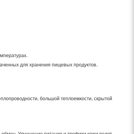
емпературах.
наченных для хранения пищевых продуктов.
еплопроводности, большой теплоемкости, скрытой
бмен. Улучшение питания и трофики кожи ведет