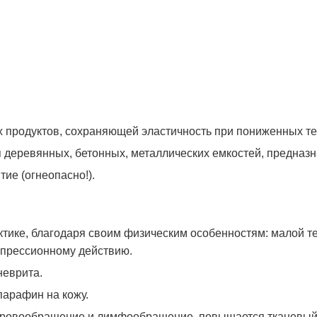
х продуктов, сохраняющей эластичность при пониженных т
я деревянных, бетонных, металлических емкостей, предназ
ие (огнеопасно!).
тике, благодаря своим физическим особенностям: малой т
омпрессионному действию.
неврита.
парафин на кожу.
ровообращение и лимфообращение, повышается тканевый о