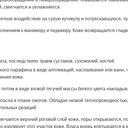
й, смягчается и увлажняется.
ятное воздействие на сухую кутикулу и потрескавшуюся, чу
нением к маникюру и педикюру. Коже возвращается гладкос
та, последствиях травм суставов, сухожилий, костей.
ого парафина в виде аппликаций, наслаивания или ванн, ч
нения кожи.
 потом в виде вязкой тягучей массы белого цвета накладыв
асна в плане ожогов. Обладая низкой теплопроводностью,
тельных реакций.
ягчается верхний роговой слой кожи, поры открываются, п
о изолирует этот участок кожи. Влага вновь впитывается в