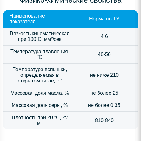
Наименование
Норма по ТУ
показателя
Вязкость кинематическая
4-6
при 100˚С, мм²/сек
Температура плавления,
48-58
°С
Температура вспышки,
определяемая в
не ниже 210
открытом тигле, °С
Массовая доля масла, %
не более 25
Массовая доля серы, %
не более 0,35
Плотность при 20 °С, кг/
810-840
м³