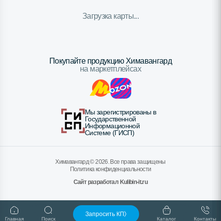
Загрузка карты...
Покупайте продукцию Химавангард
на маркетплейсах
Мы зарегистрированы в
Государственной
Информационной
Системе (ГИСП)
Химавангард ©
2026
. Все права защищены
Политика конфиденциальности
Сайт разработал Kulibin-it.ru
Запросить КП
Главная
Поиск
Каталог
Контакты