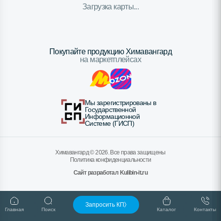
Загрузка карты...
Покупайте продукцию Химавангард
на маркетплейсах
Мы зарегистрированы в
Государственной
Информационной
Системе (ГИСП)
Химавангард ©
2026
. Все права защищены
Политика конфиденциальности
Сайт разработал Kulibin-it.ru
Запросить КП
Главная
Поиск
Каталог
Контакты