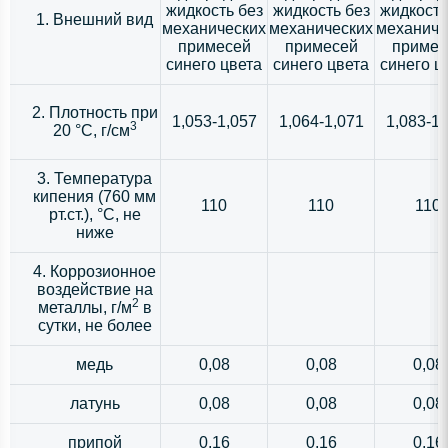
жидкость без
жидкость без
жидкость
1. Внешний вид
механических
механических
механиче
примесей
примесей
примес
синего цвета
синего цвета
синего ц
2. Плотность при
1,053-1,057
1,064-1,071
1,083-1,
3
20 °С, г/см
3. Температура
кипения (760 мм
110
110
110
рт.ст.), °С, не
ниже
4. Коррозионное
воздействие на
2
металлы, г/м
в
сутки, не более
медь
0,08
0,08
0,08
латунь
0,08
0,08
0,08
припой
0,16
0,16
0,16