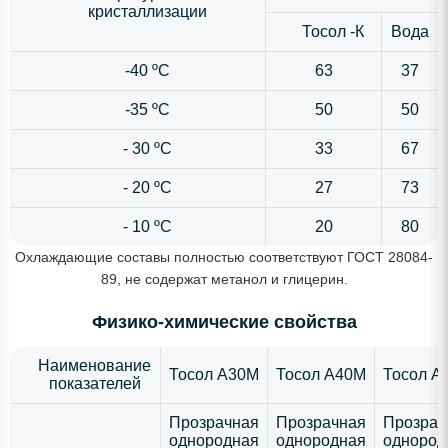
кристаллизации
Тосол -К
Вода
-40 ºС
63
37
-35 ºС
50
50
- 30 ºС
33
67
- 20 ºС
27
73
- 10 ºС
20
80
Охлаждающие составы полностью соответствуют ГОСТ 28084-
89, не содержат метанол и глицерин.
Физико-химические свойства
Наименование
Тосол А30М
Тосол А40М
Тосол А
показателей
Прозрачная
Прозрачная
Прозрач
однородная
однородная
однород