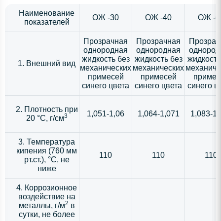
Наименование
ОЖ -30
ОЖ -40
ОЖ -6
показателей
Прозрачная
Прозрачная
Прозрач
однородная
однородная
однород
жидкость без
жидкость без
жидкость
1. Внешний вид
механических
механических
механиче
примесей
примесей
примес
синего цвета
синего цвета
синего ц
2. Плотность при
1,051-1,06
1,064-1,071
1,083-1,
3
20 °С, г/см
3. Температура
кипения (760 мм
110
110
110
рт.ст.), °С, не
ниже
4. Коррозионное
воздействие на
2
металлы, г/м
в
сутки, не более