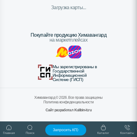
Загрузка карты...
Покупайте продукцию Химавангард
на маркетплейсах
Мы зарегистрированы в
Государственной
Информационной
Системе (ГИСП)
Химавангард ©
2026
. Все права защищены
Политика конфиденциальности
Сайт разработал Kulibin-it.ru
Запросить КП
Главная
Поиск
Каталог
Контакты