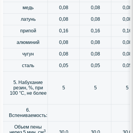
медь
0,08
0,08
0,08
латунь
0,08
0,08
0,08
припой
0,16
0,16
0,16
алюминий
0,08
0,08
0,08
чугун
0,08
0,08
0,08
сталь
0,05
0,05
0,05
5. Набухание
резин, %, при
5
5
5
100 °С, не более
6.
Вспениваемость:
Объем пены
3
через 5 мин, см
,
30,0
30,0
30,0