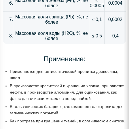
Массовая доля железа (Fe), %, не
≤
6.
0,0004
более
0,0005
Массовая доля свинца (Pb), %, не
7.
≤ 0,1
0,0002
более
Массовая доля воды (H2O), %, не
8.
≤ 0,5
0,4
более
Применение:
Применяется для антисептической пропитки древесины,
шпал.
В производстве красителей и крашении хлопка, при очистке
нефти, в производстве алюминия, для оцинкования, как
флюс для очистки металлов перед пайкой.
В гальванических батареях, как компонент электролита для
гальванических покрытий.
Как протрава при крашении тканей, в органическом синтезе.