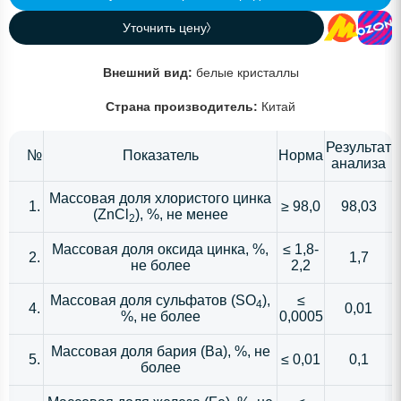
Уточнить цену
Внешний вид:
белые кристаллы
Страна производитель:
Китай
Результат
№
Показатель
Норма
анализа
Массовая доля хлористого цинка
1.
≥ 98,0
98,03
(ZnCl
), %, не менее
2
Массовая доля оксида цинка, %,
≤ 1,8-
2.
1,7
не более
2,2
Массовая доля сульфатов (SO
),
≤
4
4.
0,01
%, не более
0,0005
Массовая доля бария (Ва), %, не
5.
≤ 0,01
0,1
более