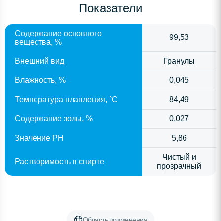
Показатели
Содержание основного
99,53
вещества, %
Внешний вид
Гранулы
Влажность, %
0,045
Температура плавления, °C
84,49
Содержание золы, %
0,027
Значение PH
5,86
Чистый и
Растворимость в спирте
прозрачный
Область применения