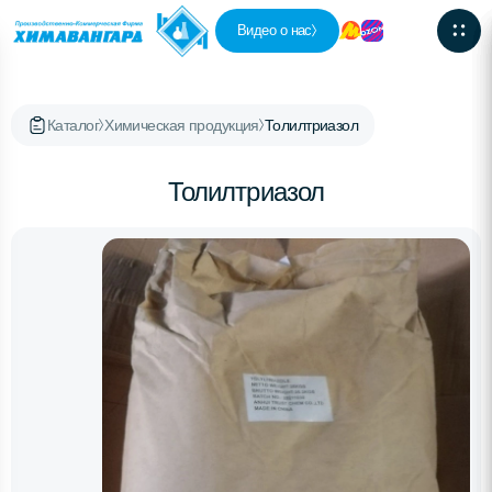
Видео о нас
Каталог
Химическая продукция
Толилтриазол
Толилтриазол