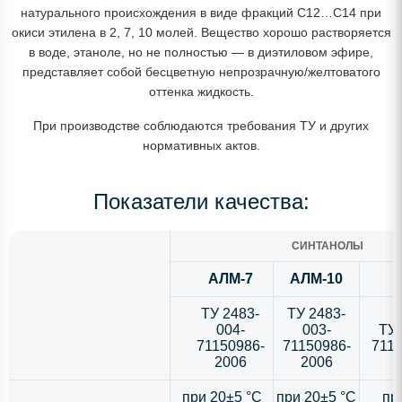
натурального происхождения в виде фракций C12…C14 при
окиси этилена в 2, 7, 10 молей. Вещество хорошо растворяется
в воде, этаноле, но не полностью — в диэтиловом эфире,
представляет собой бесцветную непрозрачную/желтоватого
оттенка жидкость.
При производстве соблюдаются требования ТУ и других
нормативных актов.
Показатели качества:
СИНТАНОЛЫ
АЛМ-7
АЛМ-10
ТУ 2483-
ТУ 2483-
004-
003-
ТУ 
71150986-
71150986-
711
2006
2006
при 20±5 °C
при 20±5 °C
пр