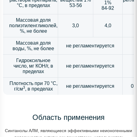
1%
°C, в пределах
53-56
84-92
Массовая доля
полиэтиленгликолей,
3,0
4,0
%, не более
Массовая доля
не регламентируется
воды, %, не более
Гидроксильное
число, мг КОН/г, в
не регламентируется
пределах
Плотность при 70 °С,
не регламентируется
0,
3
г/см
, в пределах
Область применения
Синтанолы АЛМ, являющиеся эффективными неионогенными