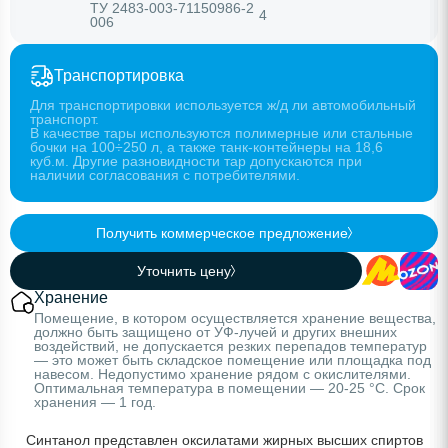
ТУ 2483-003-71150986-2
4
006
Транспортировка
Для транспортировки используется ж/д ли автомобильный
транспорт.
В качестве тары используются полимерные или стальные
бочки на 100÷250 л, а также танк-контейнеры на 18,6
куб.м. Другие разновидности тар допускаются при
наличии согласования с потребителями.
Получить коммерческое предложение
Уточнить цену
Хранение
Помещение, в котором осуществляется хранение вещества,
должно быть защищено от УФ-лучей и других внешних
воздействий, не допускается резких перепадов температур
— это может быть складское помещение или площадка под
навесом. Недопустимо хранение рядом с окислителями.
Оптимальная температура в помещении — 20-25 °C. Срок
хранения — 1 год.
Синтанол представлен оксилатами жирных высших спиртов