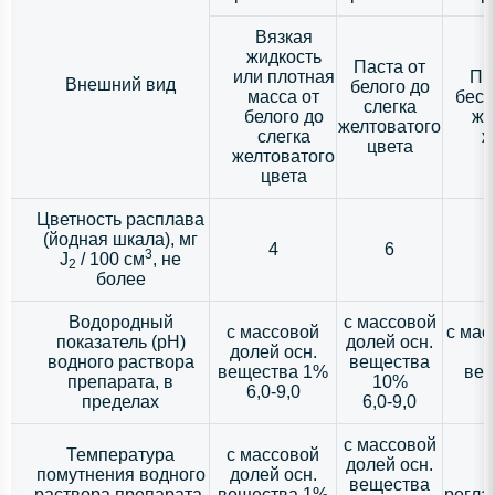
Вязкая
жидкость
Паста от
или плотная
Пр
Внешний вид
белого до
масса от
бесц
слегка
белого до
же
желтоватого
слегка
ж
цвета
желтоватого
цвета
Цветность расплава
(йодная шкала), мг
4
6
3
J
/ 100 см
, не
2
более
Водородный
с массовой
с массовой
с мас
показатель (pH)
долей осн.
долей осн.
водного раствора
вещества
вещества 1%
вещ
препарата, в
10%
6,0-9,0
пределах
6,0-9,0
с массовой
Температура
с массовой
долей осн.
помутнения водного
долей осн.
вещества
раствора препарата,
вещества 1%
регла