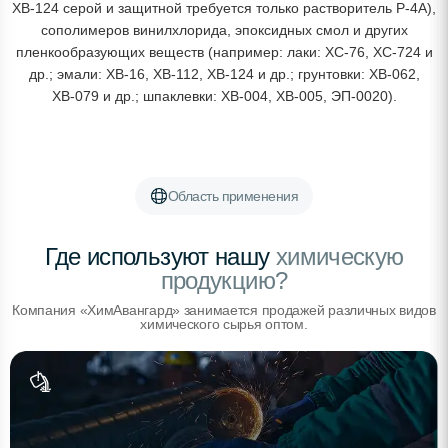
ХВ-124 серой и защитной требуется только растворитель Р-4А),
сополимеров винилхлорида, эпоксидных смол и других
пленкообразующих веществ (например: лаки: ХС-76, ХС-724 и
др.; эмали: ХВ-16, ХВ-112, ХВ-124 и др.; грунтовки: ХВ-062,
ХВ-079 и др.; шпаклевки: ХВ-004, ХВ-005, ЭП-0020).
Область применения
Где используют нашу
химическую
продукцию?
Компания «ХимАвангард» занимается продажей различных видов
химического сырья оптом.