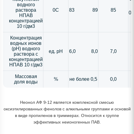
Т
водного
раствора
0С
83 89
85
05
НПАВ
концентрацией
10 г/дм3
Концентрация
водных ионов
(рН) водного
ед. рН
6,0 8,0
7,0
раствора с
2
концентрацией
НПАВ 10 г/дм3
Массовая
%
не более 0,5
0,0
доля воды
Неонол АФ 9-12 является комплексной смесью
оксиэтилированных фенолов с алкильными группами и основой
в виде пропиленов в триммерах. Относится к группе
эффективных неионогенных ПАВ.