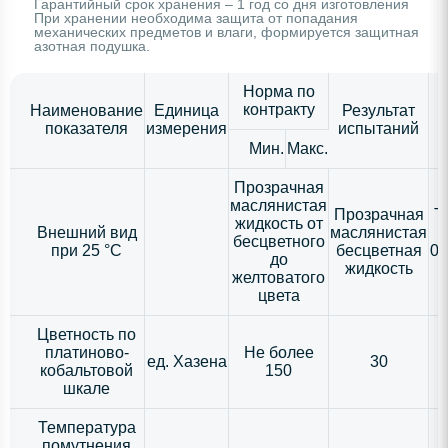
Гарантийный срок хранения – 1 год со дня изготовления
При хранении необходима защита от попадания
механических предметов и влаги, формируется защитная
азотная подушка.
Норма по
контракту
Наименование
Единица
Результат
показателя
измерения
испытаний
Мин.
Макс.
Прозрачная
маслянистая
Прозрачная
Т
жидкость от
Внешний вид
маслянистая
бесцветного
при 25 °С
бесцветная
05
до
жидкость
желтоватого
цвета
Цветность по
платиново-
Не более
ед. Хазена
30
кобальтовой
150
шкале
Температура
помутнения