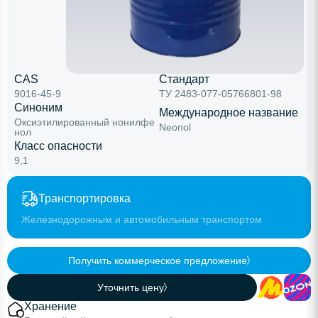
CAS
Стандарт
9016-45-9
ТУ 2483-077-05766801-98
Синоним
Международное название
Оксиэтилированный нонилфе
Neonol
нол
Класс опасности
9,1
Транспортировка
Железнодорожным и автомобильным транспортом
Получить коммерческое предложение
Уточнить цену
Хранение