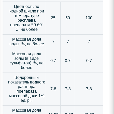
Цветность по
йодной шкале при
температуре
25
50
100
расплава
препарата 50-60°
С, не более
Массовая доля
7
7
7
воды, %, не более
Массовая доля
золы (в виде
0.7
0.7
0.7
сульфатов), %, не
более
Водородный
показатель водного
раствора
7-8
7-8
7-8
препарата
массовой доли 1%
ед. рН
Массовая доля