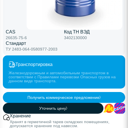
CAS
Код ТН ВЭД
26635-75-6
3402130000
Стандарт
ТУ 2483-064-0580977-2003
Транспортировка
Железнодорожным и автомобильным транспортом в
соответствии с Правилами перевозки Опасных грузов на
данном виде транспорта.
Получить коммерческое предложение
Уточнить цену
Хранение
Хранят в герметичной тарев складских помещениях,
допускается хранение под навесом.