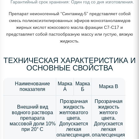
Гарантийный срок хранения: Один год со дня изготовления.
Препарат неионогенный “Синтамид-5” представляет собой
смесь полиоксиэтилированных эфиров моноэтаноламидов
жирных кислот кокосового масла фракции С7-С17 и
представляет собой пастообразную массу или густую, вязкую
жидкость.
ТЕХНИЧЕСКАЯ ХАРАКТЕРИСТИКА И
ОСНОВНЫЕ СВОЙСТВА
Наименование
Марка
Марка
Марка В
показателя
А
Б
Прозрачная
Прозрачная
Внешний вид
жидкость
жидкость
водного раствора
желтоватого
желтого
препарата
цвета.
цвета.
массовой доли 10%
Допускается
Допускается
при 20° С
легкая
легкая
опалесценция.
опалесценция