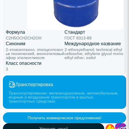
Формула
Стандарт
C2H5OCH2CH2OH
ГОСТ 8313-88
Синоним
Международное название
2-этоксиэтанол, этилцеллозол
2-ethoxyethanol; technical ethyl
ьв технический, моноэтиловый
cellosolve; ethylene glycol mono
эфир этиленгликоля
ethyl ether; oxitol
Класс опасности
3
Транспортировка
Транспортирование: железнодорожным, автомобильным,
водным и воздушным транспортом в крытых
транспортных средствах.
Получить коммерческое предложение
Уточнить цену