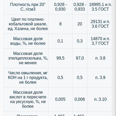
Плотность при 20°
0,928 -
0,928 -
18995.1 и п.
С, г/см3
0,930
0,933
3.5 ГОСТ
Цвет по платино-
29131 и п.
кобальтовой шкале,
8
20
3.6 ГОСТ
ед. Хазена, не более
Массовая доля
14870 и п.
0,1
0,3
воды, %, не более
3.7 ГОСТ
Массовая доля
этилцеллозольва, %,
99,5
97,0
п. 3.8
не менее
Число омыления, мг
КОН на 1 г продукта,
0,5
0,5
п. 3.9
не более
Массовая доля
кислот в пересчете
0,005
0,006
п. 3.10
на уксусную, %, не
более