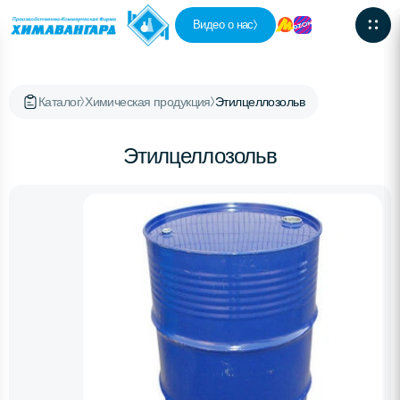
Видео о нас
Каталог
Химическая продукция
Этилцеллозольв
Этилцеллозольв