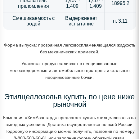
Показатель
1,407 -
1,407 -
18995.2
преломления
1,409
1,409
Смешиваемость с
Выдерживает
п. 3.11
водой
испытание
Форма выпуска: прозрачная легковоспламеняющаяся жидкость
без механических примесей.
Упаковка: продукт заливают в неоцинкованные
железнодорожные и автомобильные цистерны и стальные
неоцинкованные бочки.
Этилцеллозольв купить по цене ниже
рыночной
Компания «ХимАвангард» предлагает купить этилцеллозольв на
выгодных условиях. Доставка осуществляется по всей России.
Подробную информацию можно получить, позвонив по номеру
8-800-500-60-81 или заполнив форму обратной связи.