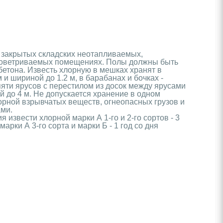
 закрытых складских неотапливаемых,
роветриваемых помещениях. Полы должны быть
 бетона. Известь хлорную в мешках хранят в
 и шириной до 1.2 м, в барабанах и бочках -
пяти ярусов с перестилом из досок между ярусами
й до 4 м. Не допускается хранение в одном
рной взрывчатых веществ, огнеопасных грузов и
ами.
 извести хлорной марки А 1-го и 2-го сортов - 3
марки А 3-го сорта и марки Б - 1 год со дня