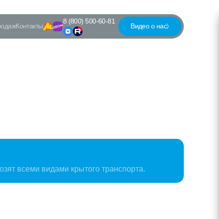
8 (800) 500-60-81
родаж
Контакты
Видео о нас
озят всеми видами крытого транспорта.