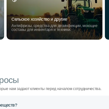
Сельское хозяйство и другие
Антифризы, средства для дезинфекции, моющие
составы для инвентаря и техники.
росы
орые нам задают клиенты перед началом сотрудничества.
веществ?