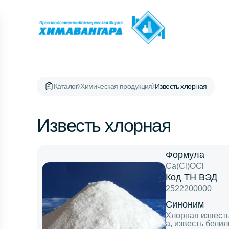
Каталог
Химическая продукция
Известь хлорная
Известь хлорная
Формула
Ca(Cl)OCl
Код ТН ВЭД
2522200000
Синоним
Хлорная известь
а, известь бели