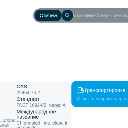
Каталог
О компании
Услуги
Пункты п
CAS
Транспортировка
22464-76-2
Стандарт
Известь хлорную перев
ГОСТ 1692-85, марки А
Международное
название
, хлорк
Chlorinated lime, bleachi
льная
ng powder