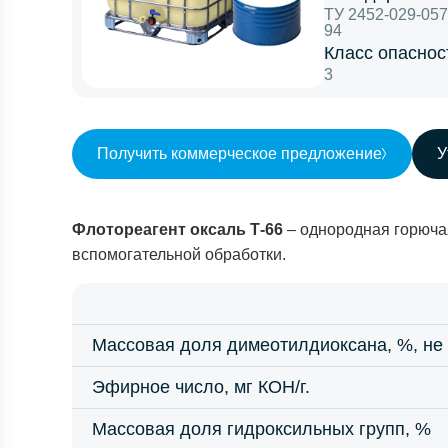
ТУ 2452-029-05
94
Класс опаснос
3
Получить коммерческое предложение
У
Флотореагент оксаль Т-66
– однородная горюча
вспомогательной обработки.
Массовая доля димеотилдиоксана, %, не
Эфирное число, мг КОН/г.
Массовая доля гидроксильных групп, %