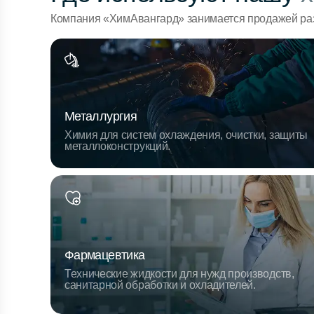
Компания «ХимАвангард» занимается продажей раз
Металлургия
Химия для систем охлаждения, очистки, защиты
металлоконструкций.
Фармацевтика
Технические жидкости для нужд производств,
санитарной обработки и охладителей.