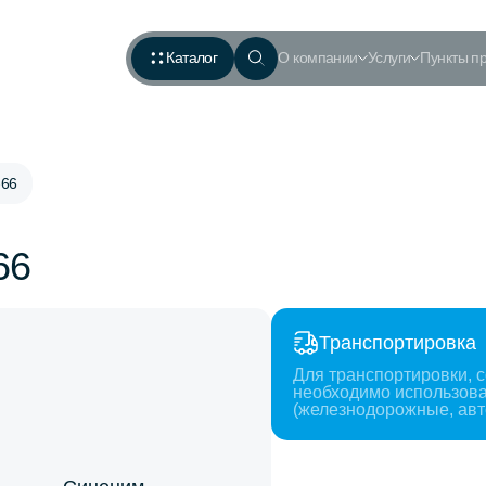
Каталог
О компании
Услуги
Пункты п
-66
66
Транспортировка
Для транспортировки, с
необходимо использова
(железнодорожные, авт