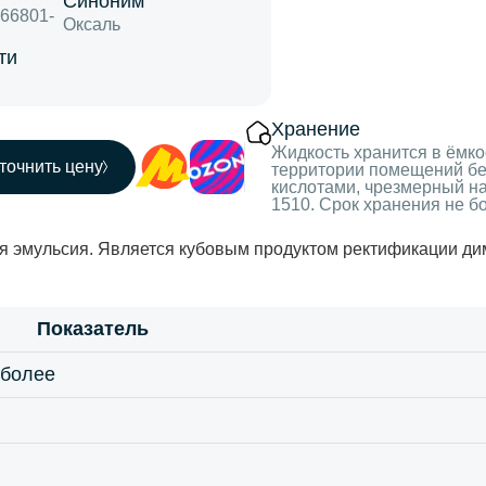
Синоним
766801-
Оксаль
ти
Хранение
Жидкость хранится в ёмко
точнить цену
территории помещений без
кислотами, чрезмерный н
1510. Срок хранения не бо
я эмульсия. Является кубовым продуктом ректификации ди
Показатель
 более