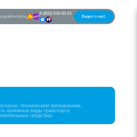
8 (800) 500-60-81
родаж
Контакты
Видео о нас
огласно, техническим требованиям,
ть наземные виды транспорта
омобильные средства).