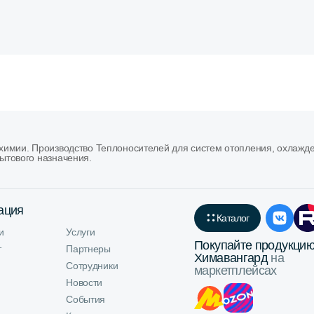
имии. Производство Теплоносителей для систем отопления, охлажд
ытового назначения.
ация
Каталог
и
Услуги
Покупайте продукци
т
Партнеры
Химавангард
на
Сотрудники
маркетплейсах
Новости
События