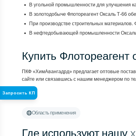
В угольной промышленности для улучшения ка
В золотодобыче Флотореагент Оксаль Т-66 об
При производстве строительных материалов. 
В нефтедобывающей промышленности Оксаль Т
Купить Флотореагент 
ПКФ «ХимАвангадрд» предлагает оптовые поставк
сайте или связавшись с нашим менеджером по те
Запросить КП
Область применения
Где используют нашу
х