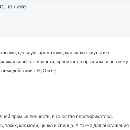
С, не ниже
альную, цельную, ароматную, масляную эмульсию.
 минимальной токсичности, проникает в организм через кожу
взаимодействии с H
O и О
.
2
2
очной промышленности, в качестве пластификатора.
, таких, как меди, цинка и свинца. А также для обогащени