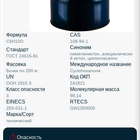
Формула
CAS
C6H10O
108-94-1
Синоним
Стандарт
пимелинкетон, алициклически
ГОСТ 24615-81
й кетон, циклогексанон
Фасовка
Международное название
Бочки по 200 кг.
Cyclohexanone
UN
Код ОКП
ООН 1915 3
241821
Класс опасности
Молекулярная масса
3
98,14
EINECS
RTECS
203-631-1
GW1050000
Марка/Сорт
технический
Опасность